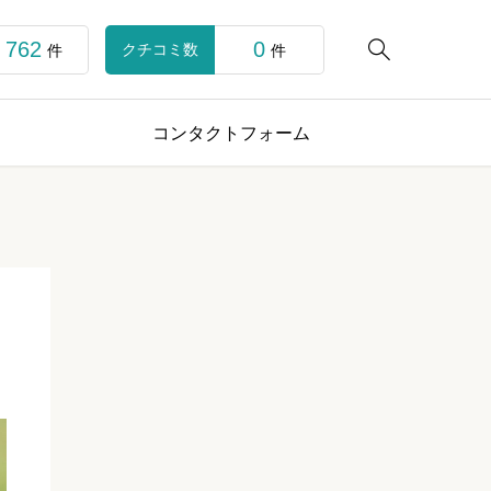
762
0

クチコミ数
件
件
コンタクトフォーム