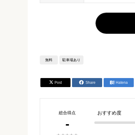
無料
駐車場あり


Post
Share

Hatena
総合得点
おすすめ度
-