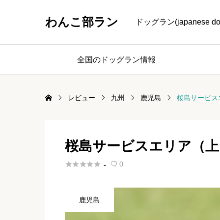
わんこ部ラン
ドッグラン(japanese
全国のドッグラン情報
レビュー
九州
鹿児島
桜島サービス
桜島サービスエリア（上





0
-

鹿児島