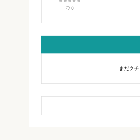





0

まだクチ
桜島サービスエリア（上り線） 