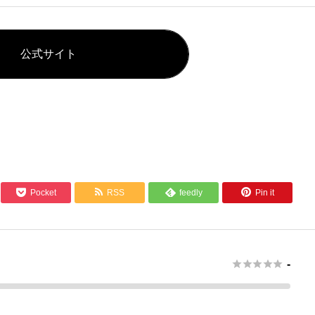
公式サイト



Pocket
RSS
feedly
Pin it






-