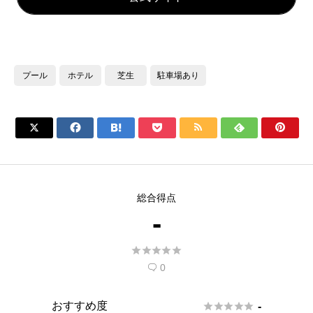
プール
ホテル
芝生
駐車場あり







総合得点
-





0

おすすめ度





-