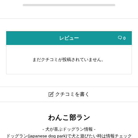
レビュー
0

まだクチコミが投稿されていません。
クチコミを書く

dog resort one’s club
わんこ部ラン
- 犬が喜ぶドッグラン情報 -
ニックネーム
必須
ドッグラン(japanese dog park)で犬と遊びたい時は情報チェック