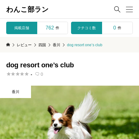
わんこ部ラン

762
0
掲載店舗
クチコミ数
件
件
レビュー
四国
香川
dog resort one’s club
dog resort one’s club





-
0

香川