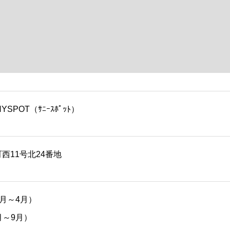
SPOT（ｻﾆｰｽﾎﾟｯﾄ）
西11号北24番地
（10月～4月）
（5月～9月）