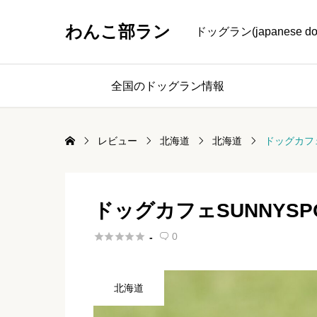
わんこ部ラン
ドッグラン(japanese
全国のドッグラン情報
レビュー
北海道
北海道
ドッグカフェS
ドッグカフェSUNNYSPOT





0
-

北海道