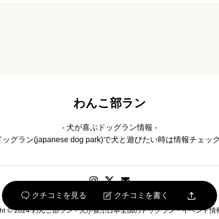
わんこ部ラン
- 犬が喜ぶドッグラン情報 -
必須
ドッグラン(japanese dog park)で犬と遊びたい時は情報チェック




クチコミを見る
クチコミを書く


right © 2024 わんこ部ラン - 犬が喜ぶ日本全国のドッグラン・イベント