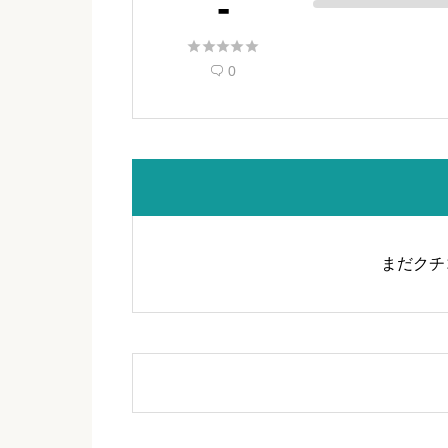
-





0

まだクチ
ドッグカフェSUNNYSPOT（ｻﾆｰｽﾎ