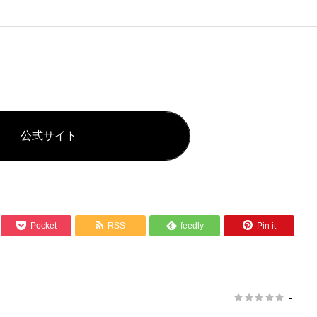
公式サイト



Pocket
RSS
feedly
Pin it






-