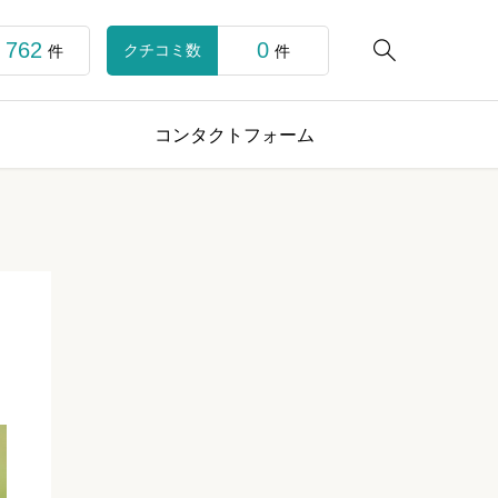
762
0

クチコミ数
件
件
コンタクトフォーム