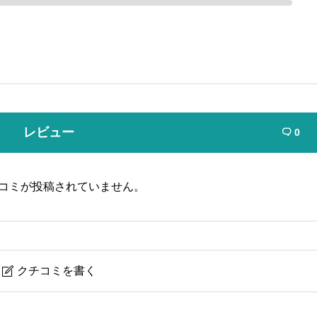
レビュー
0

コミが投稿されていません。
クチコミを書く

ﾟｯﾄ）