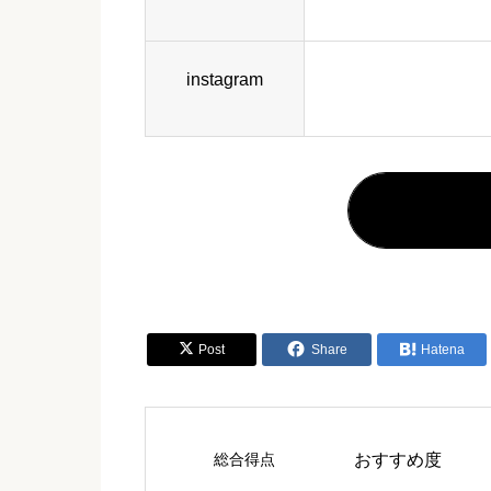
instagram


Post
Share

Hatena
総合得点
おすすめ度