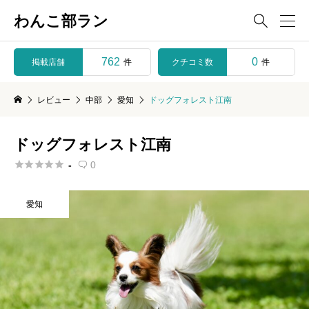
わんこ部ラン

762
0
掲載店舗
クチコミ数
件
件
レビュー
中部
愛知
ドッグフォレスト江南
ドッグフォレスト江南





-
0

愛知